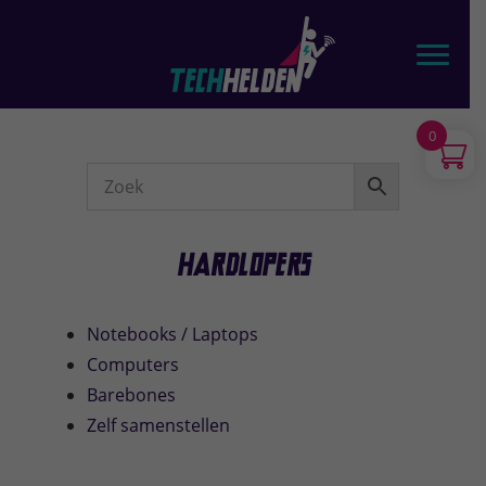
Door
TechHelden - Computers, Laptops, Tablets & telefoons
naar
Toggl
de
hoofd
inhoud
0
Webshop
Sidebar
Hardlopers
Notebooks / Laptops
Computers
Barebones
Zelf samenstellen