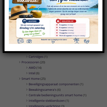
PC/workstation barebones
(2)
PC's/workstations
(26)
Presentatie middelen
(1)
Marketing
(1)
Printers
(31)
Inktcartridges
(16)
Multifunctionals
(7)
Printerpapier
(2)
Toners & lasercartridges
(6)
Printers & scanners
(1)
Cartridges
(1)
Processoren
(20)
AMD
(14)
Intel
(6)
Smart Home
(25)
Beveiligingsapparaat componenten
(1)
Bewakingscamera's
(6)
Centrale bedieningsunits smart home
(1)
Intelligente stekkerdozen
(1)
Intelligente verlichting
(3)