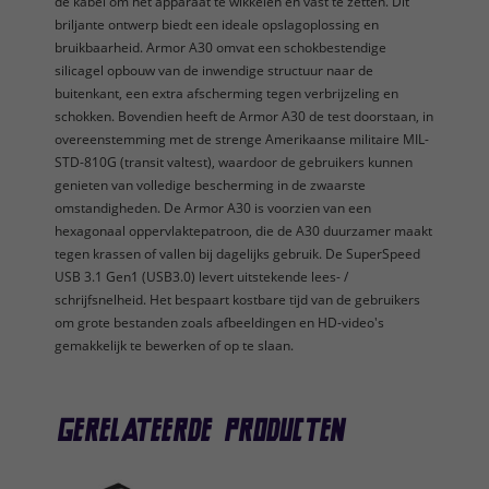
de kabel om het apparaat te wikkelen en vast te zetten. Dit
briljante ontwerp biedt een ideale opslagoplossing en
bruikbaarheid. Armor A30 omvat een schokbestendige
silicagel opbouw van de inwendige structuur naar de
buitenkant, een extra afscherming tegen verbrijzeling en
schokken. Bovendien heeft de Armor A30 de test doorstaan, in
overeenstemming met de strenge Amerikaanse militaire MIL-
STD-810G (transit valtest), waardoor de gebruikers kunnen
genieten van volledige bescherming in de zwaarste
omstandigheden. De Armor A30 is voorzien van een
hexagonaal oppervlaktepatroon, die de A30 duurzamer maakt
tegen krassen of vallen bij dagelijks gebruik. De SuperSpeed
USB 3.1 Gen1 (USB3.0) levert uitstekende lees- /
schrijfsnelheid. Het bespaart kostbare tijd van de gebruikers
om grote bestanden zoals afbeeldingen en HD-video's
gemakkelijk te bewerken of op te slaan.
Gerelateerde producten