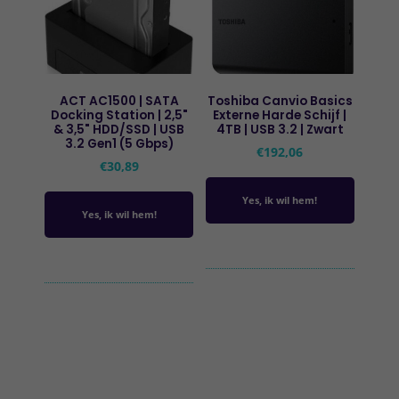
ACT AC1500 | SATA
Toshiba Canvio Basics
Docking Station | 2,5"
Externe Harde Schijf |
& 3,5" HDD/SSD | USB
4TB | USB 3.2 | Zwart
3.2 Gen1 (5 Gbps)
€
192,06
€
30,89
Yes, ik wil hem!
Yes, ik wil hem!