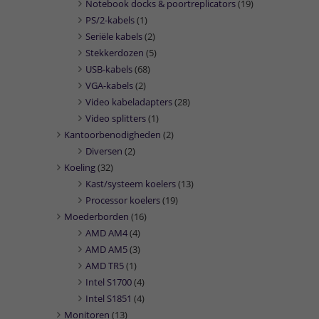
Notebook docks & poortreplicators
(19)
PS/2-kabels
(1)
Seriële kabels
(2)
Stekkerdozen
(5)
USB-kabels
(68)
VGA-kabels
(2)
Video kabeladapters
(28)
Video splitters
(1)
Kantoorbenodigheden
(2)
Diversen
(2)
Koeling
(32)
Kast/systeem koelers
(13)
Processor koelers
(19)
Moederborden
(16)
AMD AM4
(4)
AMD AM5
(3)
AMD TR5
(1)
Intel S1700
(4)
Intel S1851
(4)
Monitoren
(13)