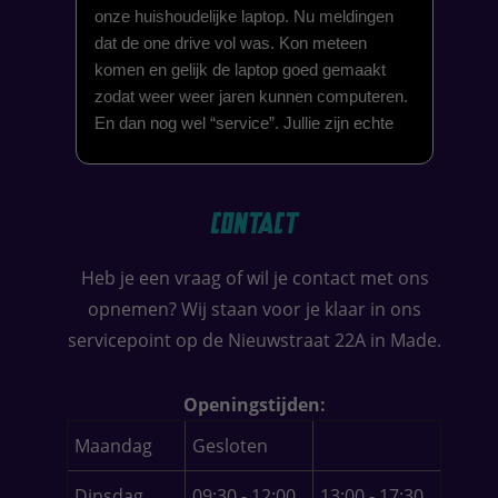
onze huishoudelijke laptop. Nu meldingen
dat de one drive vol was. Kon meteen
komen en gelijk de laptop goed gemaakt
zodat weer weer jaren kunnen computeren.
En dan nog wel “service”. Jullie zijn echte
techno helden. @met tevreden gevoel naar
huis. Groeten Corné en Diana marijnissen
uit Oosterhout.
Contact
Heb je een vraag of wil je contact met ons
opnemen? Wij staan voor je klaar in ons
servicepoint op de Nieuwstraat 22A in Made.
Openingstijden:
Maandag
Gesloten
Dinsdag
09:30 - 12:00
13:00 - 17:30