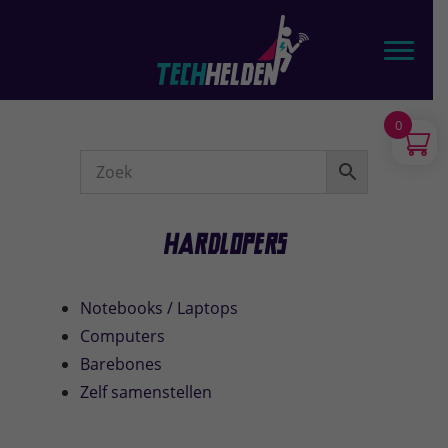
Door
TechHelden - Computers, Laptops, Tablets & telefoons
naar
Toggl
de
hoofd
inhoud
0
Webshop
Sidebar
Hardlopers
Notebooks / Laptops
Computers
Barebones
Zelf samenstellen