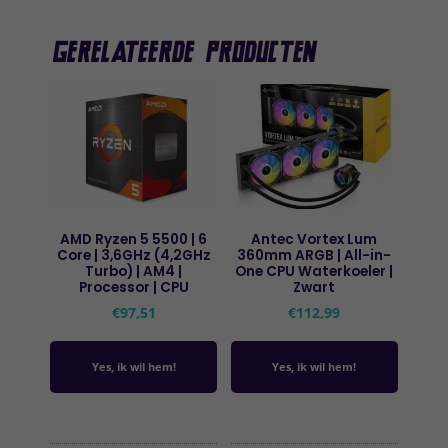
Gerelateerde producten
AMD Ryzen 5 5500 | 6
Antec Vortex Lum
Core | 3,6GHz (4,2GHz
360mm ARGB | All-in-
Turbo) | AM4 |
One CPU Waterkoeler |
Processor | CPU
Zwart
€
97,51
€
112,99
Yes, ik wil hem!
Yes, ik wil hem!