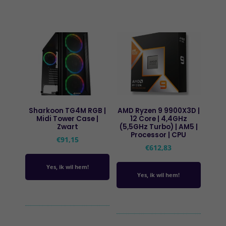
Sharkoon TG4M RGB |
AMD Ryzen 9 9900X3D |
Midi Tower Case |
12 Core | 4,4GHz
Zwart
(5,5GHz Turbo) | AM5 |
Processor | CPU
€
91,15
€
612,83
Yes, ik wil hem!
Yes, ik wil hem!