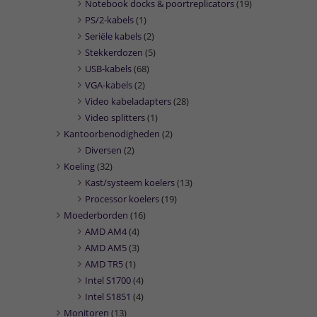
Notebook docks & poortreplicators
(19)
PS/2-kabels
(1)
Seriële kabels
(2)
Stekkerdozen
(5)
USB-kabels
(68)
VGA-kabels
(2)
Video kabeladapters
(28)
Video splitters
(1)
Kantoorbenodigheden
(2)
Diversen
(2)
Koeling
(32)
Kast/systeem koelers
(13)
Processor koelers
(19)
Moederborden
(16)
AMD AM4
(4)
AMD AM5
(3)
AMD TR5
(1)
Intel S1700
(4)
Intel S1851
(4)
Monitoren
(13)