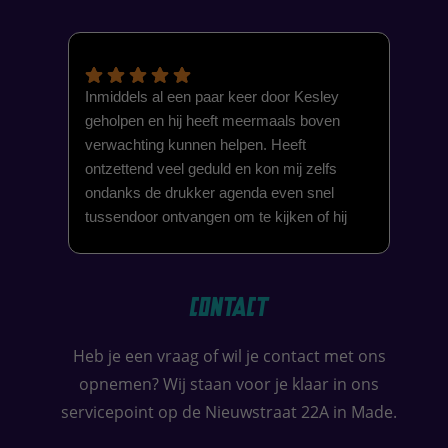
Inmiddels al een paar keer door Kesley
Goed
geholpen en hij heeft meermaals boven
vri
verwachting kunnen helpen. Heeft
zek
ontzettend veel geduld en kon mij zelfs
ondanks de drukker agenda even snel
tussendoor ontvangen om te kijken of hij
alvast kon helpen. Onlangs hebben we er
een nieuwe laptop en printer gekocht omdat
hij veel vertrouwen heeft opgebouwd.
Contact
Mochten er in de toekomst vragen of
problemen voordoen dan weten we hem
Heb je een vraag of wil je contact met ons
zeker te vinden.
opnemen? Wij staan voor je klaar in ons
Kesley, nogmaals bedankt. Als tevreden
klanten de deur uitgegaan met nog een
servicepoint op de Nieuwstraat 22A in Made.
lekkernij op de koop toe.