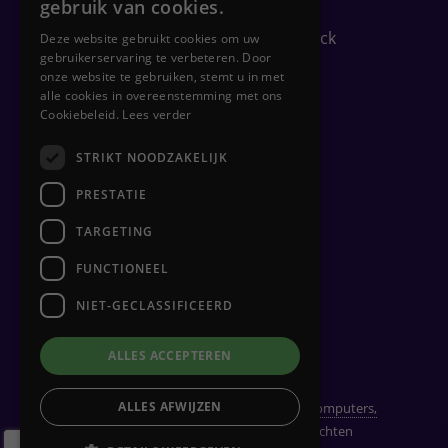
gebruik van cookies.
Security check
Gratis PC-gezondheidscheck
Deze website gebruikt cookies om uw
gebruikerservaring te verbeteren. Door
onze website te gebruiken, stemt u in met
alle cookies in overeenstemming met ons
Zakelijk
Cookiebeleid.
Lees verder
STRIKT NOODZAKELIJK
Flexplekken inrichten
Netwerkbeheer
PRESTATIE
Backups
TARGETING
Clouddiensten
FUNCTIONEEL
Hulp op afstand
Hardware beheer
NIET-GECLASSIFICEERD
ALLES ACCEPTEREN
ALLES AFWIJZEN
© Copyright 2019 - 2026
TechHelden - Computers,
Laptops, Tablets & telefoons
· Alle rechten