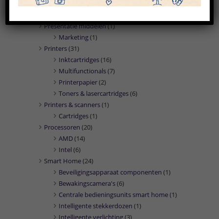
PC/workstation barebones
(2)
PC's/workstations
(26)
Presentatie middelen
(1)
Marketing
(1)
Printers
(31)
Inktcartridges
(16)
Multifunctionals
(7)
Printerpapier
(2)
Toners & lasercartridges
(6)
Printers & scanners
(1)
Cartridges
(1)
Processoren
(20)
AMD
(14)
Intel
(6)
Smart Home
(24)
Beveiligingsapparaat componenten
(1)
Bewakingscamera's
(6)
Centrale bedieningsunits smart home
(1)
Intelligente stekkerdozen
(1)
Intelligente verlichting
(3)