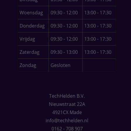
het was vóór de "operatie".
Woensdag
09:30 - 12:00
13:00 - 17:30
Kortom een geweldige keus om met
TechHelden in zee te gaan. Ik woon in Lage
Donderdag
09:30 - 12:00
13:00 - 17:30
Zwaluwe. Binnen een kwartier sta ik bij
TechHelden voor de deur in Made. Een heel
Vrijdag
09:30 - 12:00
13:00 - 17:30
geruststellende gedachte dat je zo dichtbij
een zeer betrouwbare en vakkundige ICT
Zaterdag
09:30 - 13:00
13:00 - 17:30
specialist hebt. Ik wil door mijn ervaring
iedereen die problemen heeft met laptop, pc
Zondag
Gesloten
en dergelijke TechHelden van harte
aanbevelen. Ook voor een nieuwe pc of
laptop kunt u daar terecht. Ook voor eerlijk
en deskundig advies. Samenvattend: een
TechHelden B.V.
zéér blije (nu vaste) klant!
Nieuwstraat 22A
Pieter Schuurmans
4921CX Made
info@techhelden.nl
0162 - 708 907