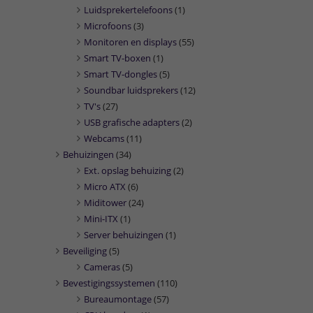
Luidsprekertelefoons
(1)
Microfoons
(3)
Monitoren en displays
(55)
Smart TV-boxen
(1)
Smart TV-dongles
(5)
Soundbar luidsprekers
(12)
TV's
(27)
USB grafische adapters
(2)
Webcams
(11)
Behuizingen
(34)
Ext. opslag behuizing
(2)
Micro ATX
(6)
Miditower
(24)
Mini-ITX
(1)
Server behuizingen
(1)
Beveiliging
(5)
Cameras
(5)
Bevestigingssystemen
(110)
Bureaumontage
(57)