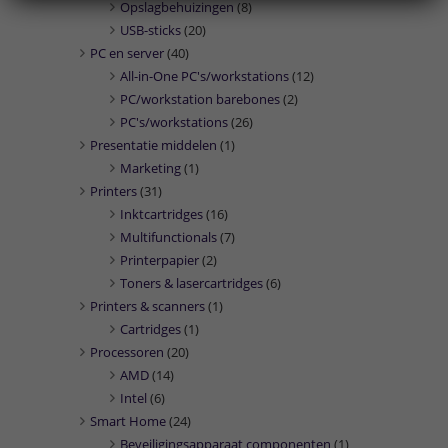
Opslagbehuizingen
(8)
USB-sticks
(20)
PC en server
(40)
All-in-One PC's/workstations
(12)
PC/workstation barebones
(2)
PC's/workstations
(26)
Presentatie middelen
(1)
Marketing
(1)
Printers
(31)
Inktcartridges
(16)
Multifunctionals
(7)
Printerpapier
(2)
Toners & lasercartridges
(6)
Printers & scanners
(1)
Cartridges
(1)
Processoren
(20)
AMD
(14)
Intel
(6)
Smart Home
(24)
Beveiligingsapparaat componenten
(1)