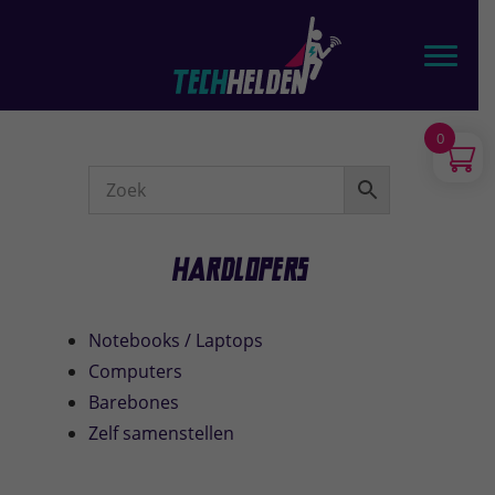
Door
TechHelden - Computers, Laptops, Tablets & telefoons
naar
Toggl
de
hoofd
inhoud
0
Webshop
Sidebar
Hardlopers
Notebooks / Laptops
Computers
Barebones
Zelf samenstellen