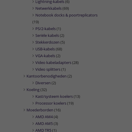
Lightning-kabels
(6)
Netwerkkabels
(69)
Notebook docks & poortreplicators
(19)
PS/2-kabels
(1)
Seriële kabels
(2)
Stekkerdozen
(5)
USB-kabels
(68)
VGA-kabels
(2)
Video kabeladapters
(28)
Video splitters
(1)
Kantoorbenodigheden
(2)
Diversen
(2)
Koeling
(32)
Kast/systeem koelers
(13)
Processor koelers
(19)
Moederborden
(16)
AMD AM4
(4)
AMD AM5
(3)
AMD TR5
(1)