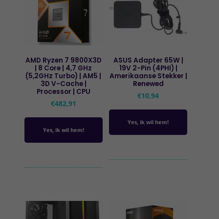
AMD Ryzen 7 9800X3D
ASUS Adapter 65W |
| 8 Core | 4,7 GHz
19V 2-Pin (4PHI) |
(5,2GHz Turbo) | AM5 |
Amerikaanse Stekker |
3D V-Cache |
Renewed
Processor | CPU
€
10,94
€
482,91
Yes, ik wil hem!
Yes, ik wil hem!