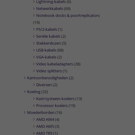
Lightning-kabels
(6)
Netwerkkabels
(69)
Notebook docks & poortreplicators
(19)
PS/2-kabels
(1)
Seriële kabels
(2)
Stekkerdozen
(5)
USB-kabels
(68)
VGA-kabels
(2)
Video kabeladapters
(28)
Video splitters
(1)
Kantoorbenodigheden
(2)
Diversen
(2)
Koeling
(32)
Kast/systeem koelers
(13)
Processor koelers
(19)
Moederborden
(16)
AMD AM4
(4)
AMD AM5
(3)
AMD TR5
(1)