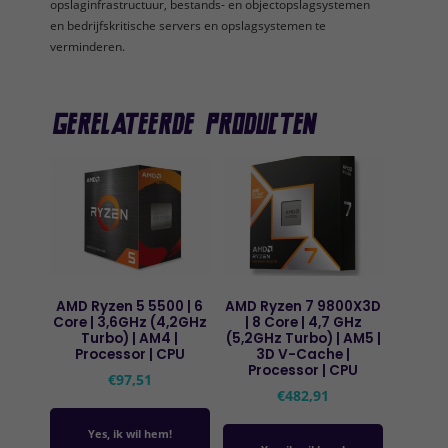
opslaginfrastructuur, bestands- en objectopslagsystemen
en bedrijfskritische servers en opslagsystemen te
verminderen.
Gerelateerde producten
AMD Ryzen 5 5500 | 6
AMD Ryzen 7 9800X3D
Core | 3,6GHz (4,2GHz
| 8 Core | 4,7 GHz
Turbo) | AM4 |
(5,2GHz Turbo) | AM5 |
Processor | CPU
3D V-Cache |
Processor | CPU
€
97,51
€
482,91
Yes, ik wil hem!