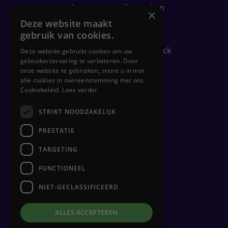
Computer sneller maken
×
Wifi bereik verbeteren
Deze website maakt
gebruik van cookies.
Security check
Gratis PC-gezondheidscheck
Deze website gebruikt cookies om uw
gebruikerservaring te verbeteren. Door
onze website te gebruiken, stemt u in met
alle cookies in overeenstemming met ons
Zakelijk
Cookiebeleid.
Lees verder
STRIKT NOODZAKELIJK
Flexplekken inrichten
Netwerkbeheer
PRESTATIE
Backups
TARGETING
Clouddiensten
FUNCTIONEEL
Hulp op afstand
Hardware beheer
NIET-GECLASSIFICEERD
ALLES ACCEPTEREN