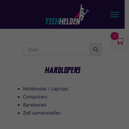
Door
TechHelden - Computers, Laptops, Tablets & telefoons
naar
Toggl
de
hoofd
inhoud
0
Webshop
Sidebar
Hardlopers
Notebooks / Laptops
Computers
Barebones
Zelf samenstellen