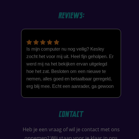
Reviews:
Is mijn computer nu nog veilig? Kesley
Hel
zocht het voor mij uit. Heel fijn geholpen. Er
mij
werd mij na het bekijken ervan uitgelegd
inte
hoe het zat. Besloten om een nieuwe te
Nu 
nemen, alles goed en betaalbaar geregeld,
sam
erg blij mee. Echt een aanrader, ga gewoon
pri
in Made, naar TechHelden als je problemen
geh
hebt met je computer, dichtbij, snel,
Wed
vriendelijk en betaalbaar. Dank je wel
wer
Contact
Kesley voor deze service.
Na h
Tec
Heb je een vraag of wil je contact met ons
eers
opnemen? Wij staan voor je klaar in ons
tev