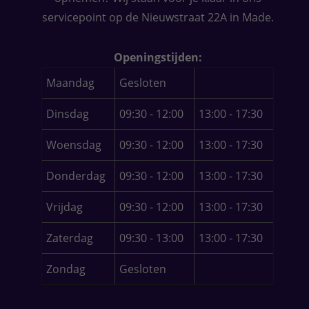
Pro
servicepoint op de Nieuwstraat 22A in Made.
van
Adv
Openingstijden:
waa
Maandag
Gesloten
Ald
eerl
Dinsdag
09:30 - 12:00
13:00 - 17:30
jag
vol
Woensdag
09:30 - 12:00
13:00 - 17:30
Sat
sof
Donderdag
09:30 - 12:00
13:00 - 17:30
ver
Uite
Vrijdag
09:30 - 12:00
13:00 - 17:30
zet
loop
Zaterdag
09:30 - 13:00
13:00 - 17:30
Al 
wer
Zondag
Gesloten