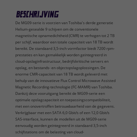
Beschrijving
De MG09-serie is voorzien van Toshiba's derde generatie
Helium-gesealde 9 schijven om de conventionele
magnetische opnamedichtheid (CMR) te verhogen tot 2 TB
per schijf, waardoor een totale capaciteit van 18 TB wordt
bereikt. De standaard 3,5-inch vormfactor biedt 7200 rpm-
prestaties en kan gemakkelijk worden geïntegreerd in
cloud-opslaginfrastructuur, bedrijfskritische servers en
opslag, en bestands- en objectopslagoplossingen. De
enorme CMR-capaciteit van 18 TB wordt geleverd met
behulp van de innovatieve Flux Control Microwave Assisted
Magnetic Recording-technologie (FC-MAMR) van Toshiba.
Dankzij deze vooruitgang bereikt de MG09-serie een
optimale opslagcapaciteit en toepassingscompatibiliteit,
met een onovertroffen betrouwbaarheid van de gegevens.
Verkrijgbaar met een SATA 6,0 Gbit/s of een 12,0 Gbit/s
SAS-interface, kunnen de modellen uit de MG09-serie
eenvoudig worden geïntegreerd in standaard 3,5-inch
schijfstations om de belasting van cloud-