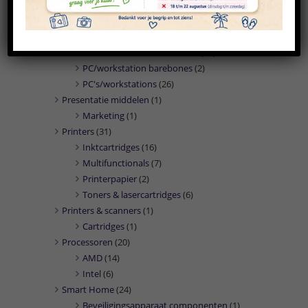
Opslagbehuizingen
(8)
USB-sticks
(20)
PC en server
(40)
All-in-One PC's/workstations
(12)
PC/workstation barebones
(2)
PC's/workstations
(26)
Presentatie middelen
(1)
Marketing
(1)
Printers
(31)
Inktcartridges
(16)
Multifunctionals
(7)
Printerpapier
(2)
Toners & lasercartridges
(6)
Printers & scanners
(1)
Cartridges
(1)
Processoren
(20)
AMD
(14)
Intel
(6)
Smart Home
(24)
Beveiligingsapparaat componenten
(1)