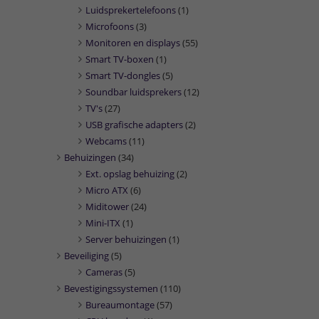
Luidsprekertelefoons
(1)
Microfoons
(3)
Monitoren en displays
(55)
Smart TV-boxen
(1)
Smart TV-dongles
(5)
Soundbar luidsprekers
(12)
TV's
(27)
USB grafische adapters
(2)
Webcams
(11)
Behuizingen
(34)
Ext. opslag behuizing
(2)
Micro ATX
(6)
Miditower
(24)
Mini-ITX
(1)
Server behuizingen
(1)
Beveiliging
(5)
Cameras
(5)
Bevestigingssystemen
(110)
Bureaumontage
(57)