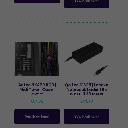
Yes, ik wil hem!
Antec NX420 RGB |
Qoltec 51528 | Lenovo
Midi Tower Case |
Notebook Lader | 65
Zwart
Watt | 1.35 Meter
€
61,72
€
11,79
Yes, ik wil hem!
Yes, ik wil hem!