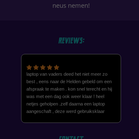
neus nemen!
Reviews:
laptop van vaders deed het niet meer zo
Wat
best , eens naar de Helden gebeld om een
mee
afspraak te maken . kon snel terecht en hij
Ein
was met een dag ook weer klaar ! heel
en 
netjes geholpen .zelf daarna een laptop
aangeschaft , deze werd gebruiksklaar
afgeleverd met alles erop en eraan !
helemaal geweldig ,toppie !.