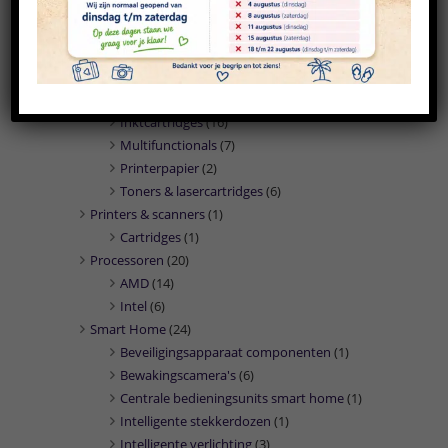
PC/workstation barebones
(2)
PC's/workstations
(26)
Presentatie middelen
(1)
Marketing
(1)
Printers
(31)
Inktcartridges
(16)
Multifunctionals
(7)
Printerpapier
(2)
Toners & lasercartridges
(6)
Printers & scanners
(1)
Cartridges
(1)
Processoren
(20)
AMD
(14)
Intel
(6)
Smart Home
(24)
Beveiligingsapparaat componenten
(1)
Bewakingscamera's
(6)
Centrale bedieningsunits smart home
(1)
Intelligente stekkerdozen
(1)
Intelligente verlichting
(3)