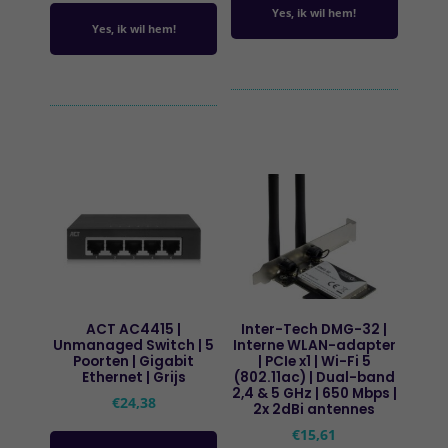
Yes, ik wil hem!
Yes, ik wil hem!
ACT AC4415 |
Inter-Tech DMG-32 |
Unmanaged Switch | 5
Interne WLAN-adapter
Poorten | Gigabit
| PCIe x1 | Wi-Fi 5
Ethernet | Grijs
(802.11ac) | Dual-band
2,4 & 5 GHz | 650 Mbps |
€
24,38
2x 2dBi antennes
€
15,61