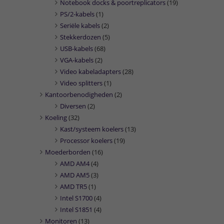
Notebook docks & poortreplicators
(19)
PS/2-kabels
(1)
Seriële kabels
(2)
Stekkerdozen
(5)
USB-kabels
(68)
VGA-kabels
(2)
Video kabeladapters
(28)
Video splitters
(1)
Kantoorbenodigheden
(2)
Diversen
(2)
Koeling
(32)
Kast/systeem koelers
(13)
Processor koelers
(19)
Moederborden
(16)
AMD AM4
(4)
AMD AM5
(3)
AMD TR5
(1)
Intel S1700
(4)
Intel S1851
(4)
Monitoren
(13)