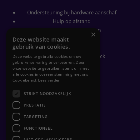
Ondersteuning bij hardware aanschaf
Hulp op afstand
Computer sneller maken
×
Wifi bereik verbeteren
Deze website maakt
gebruik van cookies.
Security check
Gratis PC-gezondheidscheck
Deze website gebruikt cookies om uw
gebruikerservaring te verbeteren. Door
onze website te gebruiken, stemt u in met
alle cookies in overeenstemming met ons
Zakelijk
Cookiebeleid.
Lees verder
STRIKT NOODZAKELIJK
Flexplekken inrichten
Netwerkbeheer
PRESTATIE
Backups
TARGETING
Clouddiensten
FUNCTIONEEL
Hulp op afstand
Hardware beheer
NIET-GECLASSIFICEERD