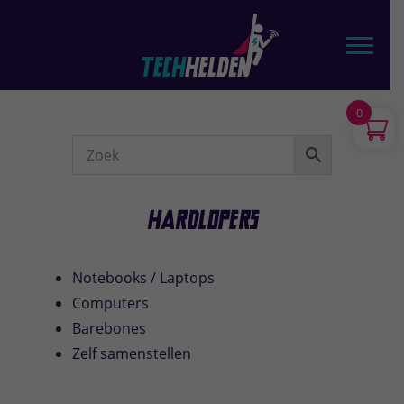
Door
TechHelden - Computers, Laptops, Tablets & telefoons
naar
Toggl
de
hoofd
inhoud
0
Webshop
Sidebar
Hardlopers
Notebooks / Laptops
Computers
Barebones
Zelf samenstellen