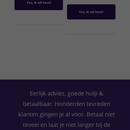
Yes, ik wil hem!
Yes, ik wil hem!
Primaire
Sidebar
Eerlijk advies, goede hulp &
betaalbaar. Honderden tevreden
klanten gingen je al voor. Betaal niet
teveel en laat je niet langer bij de