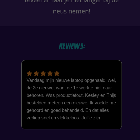
neus nemen!
Reviews:
Vandaag mijn nieuwe laptop opgehaald, wel,
hel
de 2e nieuwe, want de 1e werkte niet naar
voo
behoren. Wss productiefout. Kesley en Thijs
bestelden meteen een nieuwe. Ik voelde me
gehoord en goed behandeld. En dat alles
verliep snel en vlekkeloos. Jullie zijn
toppers. Duizend maal dank van een
tevreden klant! Monique