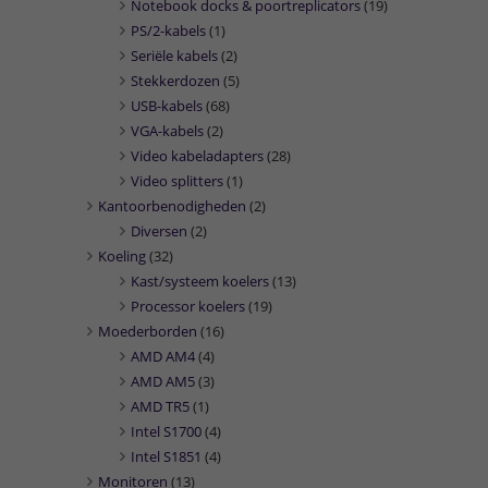
Notebook docks & poortreplicators
(19)
PS/2-kabels
(1)
Seriële kabels
(2)
Stekkerdozen
(5)
USB-kabels
(68)
VGA-kabels
(2)
Video kabeladapters
(28)
Video splitters
(1)
Kantoorbenodigheden
(2)
Diversen
(2)
Koeling
(32)
Kast/systeem koelers
(13)
Processor koelers
(19)
Moederborden
(16)
AMD AM4
(4)
AMD AM5
(3)
AMD TR5
(1)
Intel S1700
(4)
Intel S1851
(4)
Monitoren
(13)