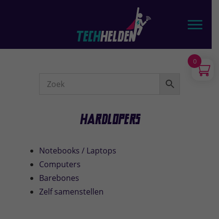
Door
TechHelden - Computers, Laptops, Tablets & telefoons
naar
Toggl
de
hoofd
inhoud
0
Webshop
Sidebar
Hardlopers
Notebooks / Laptops
Computers
Barebones
Zelf samenstellen