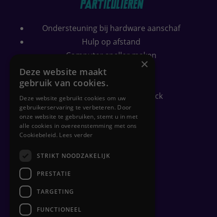
Particulieren
Ondersteuning bij hardware aanschaf
Hulp op afstand
Computer sneller maken
×
Wifi bereik verbeteren
Deze website maakt
gebruik van cookies.
Security check
Gratis PC-gezondheidscheck
Deze website gebruikt cookies om uw
gebruikerservaring te verbeteren. Door
onze website te gebruiken, stemt u in met
alle cookies in overeenstemming met ons
Zakelijk
Cookiebeleid.
Lees verder
Flexplekken inrichten
STRIKT NOODZAKELIJK
Netwerkbeheer
PRESTATIE
Backups
TARGETING
Clouddiensten
Hulp op afstand
FUNCTIONEEL