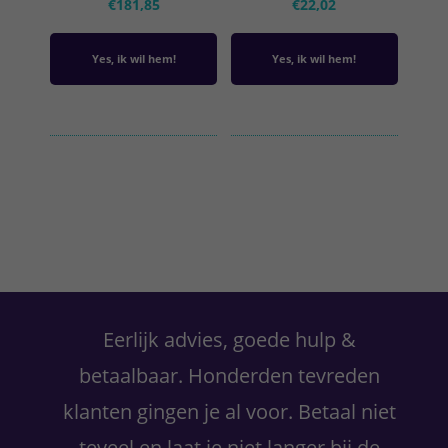
€
181,85
€
22,02
Yes, ik wil hem!
Yes, ik wil hem!
Primaire
Sidebar
Eerlijk advies, goede hulp &
betaalbaar. Honderden tevreden
klanten gingen je al voor. Betaal niet
teveel en laat je niet langer bij de