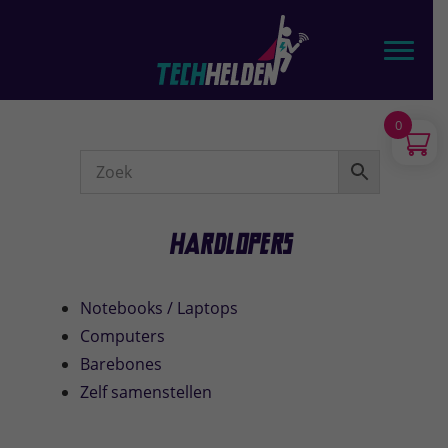
Door
TechHelden - Computers, Laptops, Tablets & telefoons
naar
Toggl
de
hoofd
inhoud
0
Webshop
Sidebar
Hardlopers
Notebooks / Laptops
Computers
Barebones
Zelf samenstellen