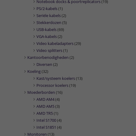
Notebook docks & poortreplicators
(19)
PS/2-kabels
(1)
Seriële kabels
(2)
Stekkerdozen
(5)
USB-kabels
(69)
VGA-kabels
(2)
Video kabeladapters
(29)
Video splitters
(1)
Kantoorbenodigheden
(2)
Diversen
(2)
Koeling
(32)
Kast/systeem koelers
(13)
Processor koelers
(19)
Moederborden
(16)
AMD AM4
(4)
AMD AM5
(3)
AMD TR5
(1)
Intel S1700
(4)
Intel S1851
(4)
Monitoren
(13)