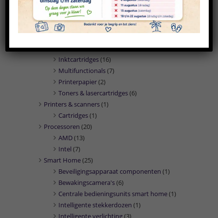
PC/workstation barebones
(2)
PC's/workstations
(27)
Presentatie middelen
(1)
Marketing
(1)
Printers
(31)
Inktcartridges
(16)
Multifunctionals
(7)
Printerpapier
(2)
Toners & lasercartridges
(6)
Printers & scanners
(1)
Cartridges
(1)
Processoren
(20)
AMD
(13)
Intel
(7)
Smart Home
(25)
Beveiligingsapparaat componenten
(1)
Bewakingscamera's
(6)
Centrale bedieningsunits smart home
(1)
Intelligente stekkerdozen
(1)
Intelligente verlichting
(3)