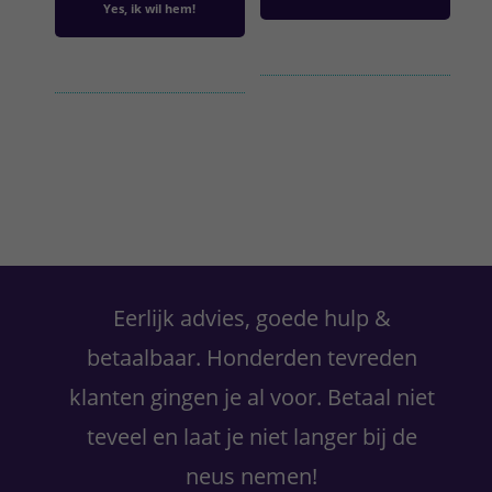
Yes, ik wil hem!
Primaire
Sidebar
Eerlijk advies, goede hulp &
betaalbaar. Honderden tevreden
klanten gingen je al voor. Betaal niet
teveel en laat je niet langer bij de
neus nemen!