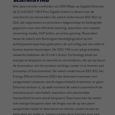
Met data transfer snelheden tot 2000 Mbps op Gigabit Ethernet,
de D-Link DGS-108 8 Port Gigabit Switch is ideaal voor de
overdracht van bestanden. De switch ondersteunt IEEE 802.1p
QoS, die organiseert en prioriteert tijdgevoelige en belangrijke
gegevens voor een efficiënte levering, waardoor een soepele
streaming media, VoIP bellen, en online gaming. Bovendien
bevat de switch een Kensington-beveiligingssleuf op het
achterpaneel waarmee gebruikers de unit veilig aan een tafel of
bureau kunnen bevestigen. De DGS-108 is een plug-and-play
netwerkschakelaar die D-Link's Green Technology biedt om
energie te besparen en warmte te verminderen, die op zijn beurt
de levensduur van het product verlengt zonder in te leveren aan
prestaties of functionaliteit. De switch ondersteunt IEEE 802.3az
Energy-Efficient Ethernet (EEE) dat detecteert wanneer een
aangesloten computer wordt uitgeschakeld of wanneer er geen
Ethernet-verkeer is, op welk moment de switch automatisch de
inactieve poort uitschakelt, waardoor een aanzienlijke
hoeveelheid stroom wordt bespaard. Daarnaast kan de switch
ook energie besparen door de lengte van de op een poort
aangesloten kabel te detecteren en slechts zoveel stroom te
gebruiken als nodig is. Samen zorgen deze functies voor een