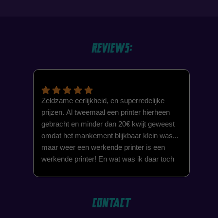
Reviews:
Zeldzame eerlijkheid, en superredelijke
Wat
prijzen. Al tweemaal een printer hierheen
com
gebracht en minder dan 20€ kwijt geweest
gen
omdat het mankement blijkbaar klein was...
werd
maar weer een werkende printer is een
vak
werkende printer! En wat was ik daar toch
mee
steeds weer dolblij mee.
van
Kwaliteit van de geleverde service is
De 
eveneens geweldig: net zo goed als de
incl
Contact
klantvriendelijkheid.
voo
rep