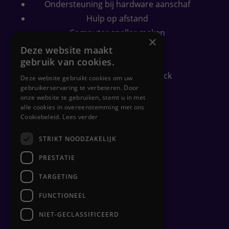
Ondersteuning bij hardware aanschaf
Hulp op afstand
Computer sneller maken
×
Wifi bereik verbeteren
Deze website maakt
Security check
gebruik van cookies.
Gratis PC-gezondheidscheck
Deze website gebruikt cookies om uw
gebruikerservaring te verbeteren. Door
onze website te gebruiken, stemt u in met
alle cookies in overeenstemming met ons
Zakelijk
Cookiebeleid.
Lees verder
Flexplekken inrichten
STRIKT NOODZAKELIJK
Netwerkbeheer
PRESTATIE
Backups
TARGETING
Clouddiensten
Hulp op afstand
FUNCTIONEEL
Hardware beheer
NIET-GECLASSIFICEERD