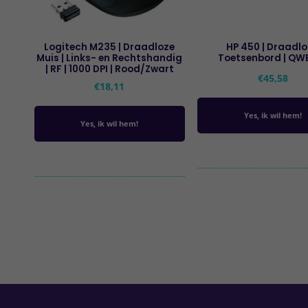
Logitech M235 | Draadloze
HP 450 | Draadl
Muis | Links- en Rechtshandig
Toetsenbord | QW
| RF | 1000 DPI | Rood/Zwart
€
45,58
€
18,11
Yes, ik wil hem!
Yes, ik wil hem!
Primaire
Sidebar