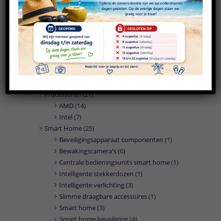
Marketing
(1)
Printers
(31)
Inktcartridges
(16)
Multifunctionals
(7)
Printerpapier
(2)
Toners & lasercartridges
(6)
Printers & scanners
(1)
Cartridges
(1)
Processoren
(21)
AMD
(14)
Intel
(7)
Smart Home
(25)
Beveiligingsapparaat componenten
(1)
Bewakingscamera's
(6)
Centrale bedieningsunits smart home
(1)
Intelligente stekkerdozen
(1)
Intelligente verlichting
(3)
Slimme draagbare accessoires
(1)
Smart home
(3)
Smart home beveiliging
(4)