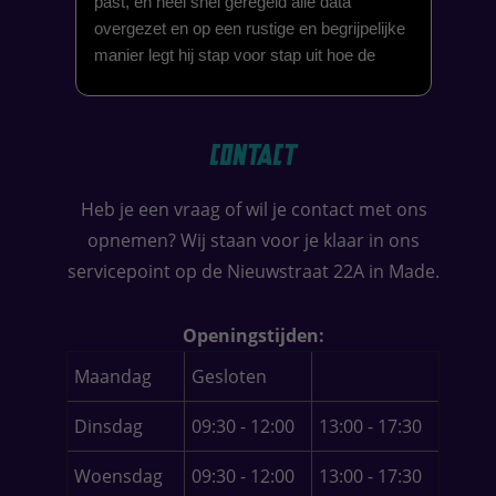
past, en heel snel geregeld alle data
werd
overgezet en op een rustige en begrijpelijke
vak
manier legt hij stap voor stap uit hoe de
mee
nieuwe computer werkt. Lokaal heerlijk, dus
van
is er iets ben je binnen de kortste tijd
De 
geholpen super adres. Groet Bob Mook
incl
Contact
Oosterhout
voo
rep
Heb je een vraag of wil je contact met ons
wer
opnemen? Wij staan voor je klaar in ons
per
hie
servicepoint op de Nieuwstraat 22A in Made.
Of j
van
Openingstijden:
har
Maandag
Gesloten
Dinsdag
09:30 - 12:00
13:00 - 17:30
Woensdag
09:30 - 12:00
13:00 - 17:30