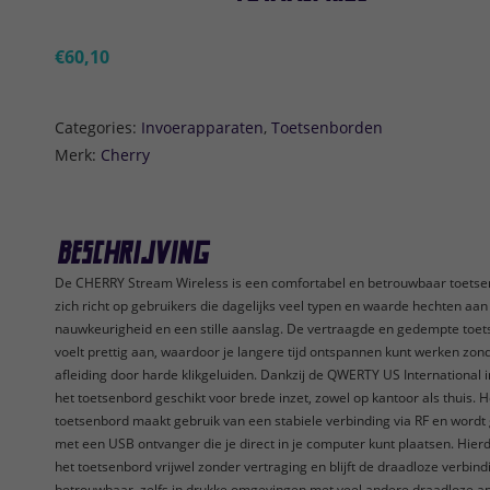
RF
en
€
60,10
USB
|
Categories:
Invoerapparaten
,
Toetsenborden
QWERTY
Merk:
Cherry
US
International
|
Beschrijving
Zwart
De CHERRY Stream Wireless is een comfortabel en betrouwbaar toetse
aantal
zich richt op gebruikers die dagelijks veel typen en waarde hechten aan
nauwkeurigheid en een stille aanslag. De vertraagde en gedempte toe
voelt prettig aan, waardoor je langere tijd ontspannen kunt werken zon
afleiding door harde klikgeluiden. Dankzij de QWERTY US International i
het toetsenbord geschikt voor brede inzet, zowel op kantoor als thuis. H
toetsenbord maakt gebruik van een stabiele verbinding via RF en wordt
met een USB ontvanger die je direct in je computer kunt plaatsen. Hier
het toetsenbord vrijwel zonder vertraging en blijft de draadloze verbind
betrouwbaar, zelfs in drukke omgevingen met veel andere draadloze a