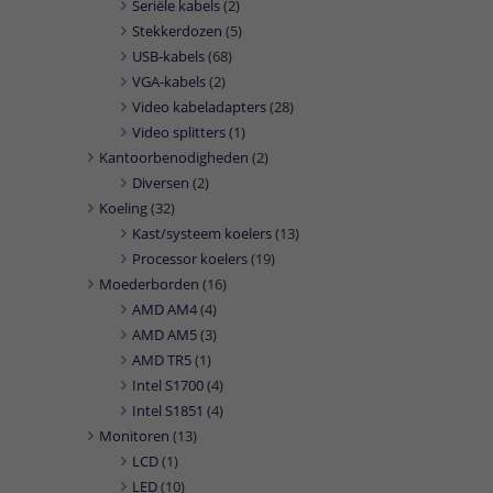
Seriële kabels
(2)
Stekkerdozen
(5)
USB-kabels
(68)
VGA-kabels
(2)
Video kabeladapters
(28)
Video splitters
(1)
Kantoorbenodigheden
(2)
Diversen
(2)
Koeling
(32)
Kast/systeem koelers
(13)
Processor koelers
(19)
Moederborden
(16)
AMD AM4
(4)
AMD AM5
(3)
AMD TR5
(1)
Intel S1700
(4)
Intel S1851
(4)
Monitoren
(13)
LCD
(1)
LED
(10)