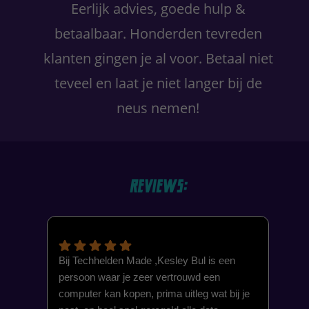
Eerlijk advies, goede hulp &
betaalbaar. Honderden tevreden
klanten gingen je al voor. Betaal niet
teveel en laat je niet langer bij de
neus nemen!
Reviews:
Bij Techhelden Made ,Kesley Bul is een
Wat
persoon waar je zeer vertrouwd een
com
computer kan kopen, prima uitleg wat bij je
gen