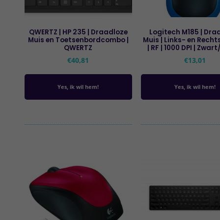
QWERTZ | HP 235 | Draadloze
Logitech M185 | Dra
Muis en Toetsenbordcombo |
Muis | Links- en Rech
QWERTZ
| RF | 1000 DPI | Zwar
€
40,81
€
13,01
Yes, ik wil hem!
Yes, ik wil hem!