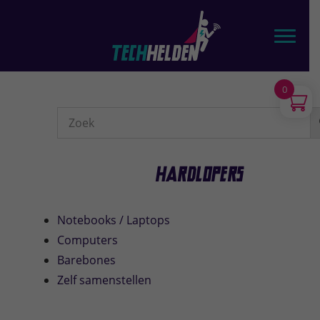
Door
TechHelden - Computers, Laptops, Tablets & telefoons
naar
Toggl
de
hoofd
inhoud
0
Webshop
Sidebar
Hardlopers
Notebooks / Laptops
Computers
Barebones
Zelf samenstellen