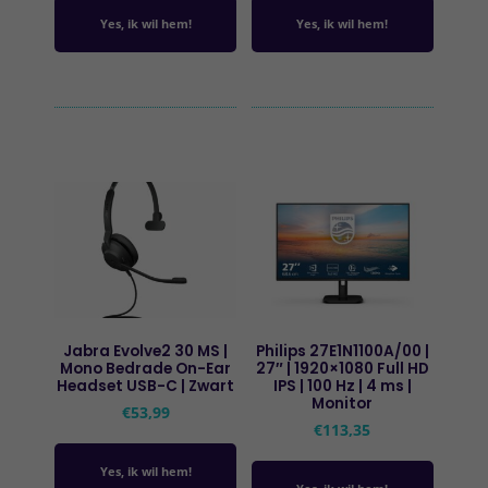
Yes, ik wil hem!
Yes, ik wil hem!
Jabra Evolve2 30 MS |
Philips 27E1N1100A/00 |
Mono Bedrade On-Ear
27″ | 1920×1080 Full HD
Headset USB-C | Zwart
IPS | 100 Hz | 4 ms |
Monitor
€
53,99
€
113,35
Yes, ik wil hem!