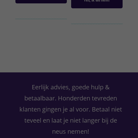
Yes, ik wil hem!
Primaire
Sidebar
Eerlijk advies, goede hulp &
betaalbaar. Honderden tevreden
klanten gingen je al voor. Betaal niet
teveel en laat je niet langer bij de
neus nemen!