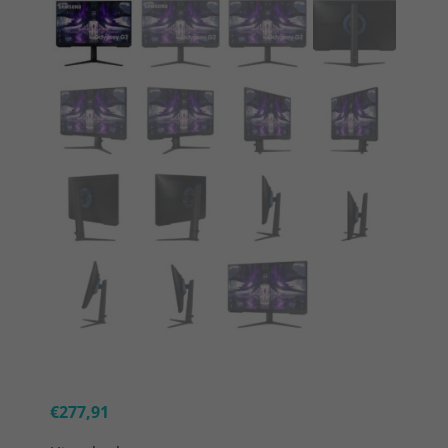
€
277,91