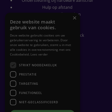
Ondersteuning bij hardware aanschaf
Hulp op afstand
Computer sneller maken
×
Wifi bereik verbeteren
Deze website maakt
gebruik van cookies.
Security check
Gratis PC-gezondheidscheck
Deze website gebruikt cookies om uw
gebruikerservaring te verbeteren. Door
onze website te gebruiken, stemt u in met
alle cookies in overeenstemming met ons
Zakelijk
Cookiebeleid.
Lees verder
STRIKT NOODZAKELIJK
Flexplekken inrichten
Netwerkbeheer
PRESTATIE
Backups
TARGETING
Clouddiensten
FUNCTIONEEL
Hulp op afstand
Hardware beheer
NIET-GECLASSIFICEERD