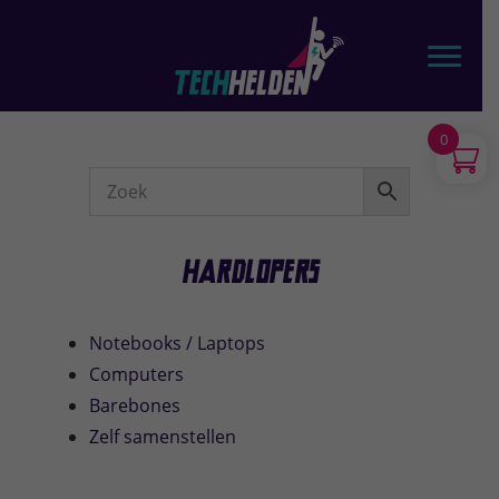
Door
TechHelden - Computers, Laptops, Tablets & telefoons
naar
Toggl
de
hoofd
inhoud
0
Webshop
Sidebar
Hardlopers
Notebooks / Laptops
Computers
Barebones
Zelf samenstellen