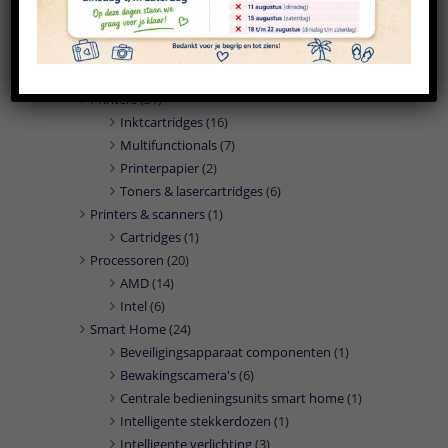
PC/workstation barebones
(2)
PC's/workstations
(26)
Presentatie middelen
(1)
Marketing
(1)
Printers
(31)
Inktcartridges
(16)
Multifunctionals
(7)
Printerpapier
(2)
Toners & lasercartridges
(6)
Printers & scanners
(1)
Cartridges
(1)
Processoren
(20)
AMD
(14)
Intel
(6)
Smart Home
(24)
Beveiligingsapparaat componenten
(1)
Bewakingscamera's
(6)
Centrale bedieningsunits smart home
(1)
Intelligente stekkerdozen
(1)
Intelligente verlichting
(3)