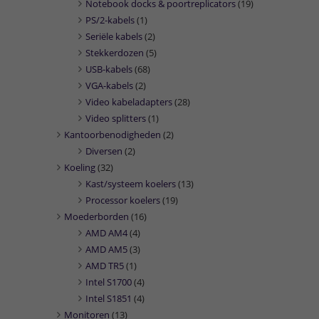
Notebook docks & poortreplicators
(19)
PS/2-kabels
(1)
Seriële kabels
(2)
Stekkerdozen
(5)
USB-kabels
(68)
VGA-kabels
(2)
Video kabeladapters
(28)
Video splitters
(1)
Kantoorbenodigheden
(2)
Diversen
(2)
Koeling
(32)
Kast/systeem koelers
(13)
Processor koelers
(19)
Moederborden
(16)
AMD AM4
(4)
AMD AM5
(3)
AMD TR5
(1)
Intel S1700
(4)
Intel S1851
(4)
Monitoren
(13)