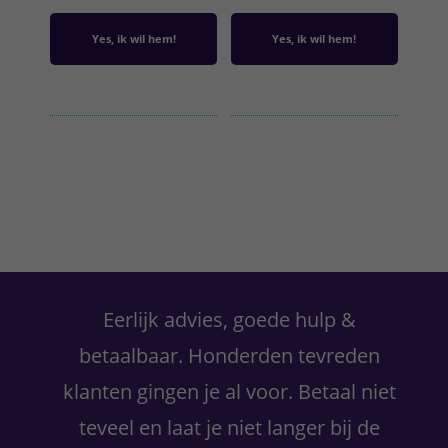
Yes, ik wil hem!
Yes, ik wil hem!
Primaire
Sidebar
Eerlijk advies, goede hulp &
betaalbaar. Honderden tevreden
klanten gingen je al voor. Betaal niet
teveel en laat je niet langer bij de