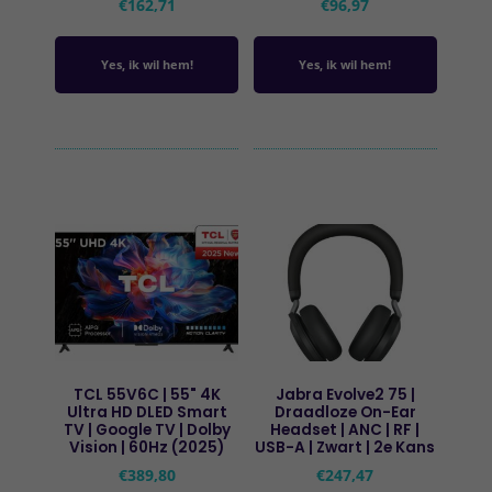
€
162,71
€
96,97
Yes, ik wil hem!
Yes, ik wil hem!
TCL 55V6C | 55" 4K
Jabra Evolve2 75 |
Ultra HD DLED Smart
Draadloze On-Ear
TV | Google TV | Dolby
Headset | ANC | RF |
Vision | 60Hz (2025)
USB-A | Zwart | 2e Kans
€
389,80
€
247,47