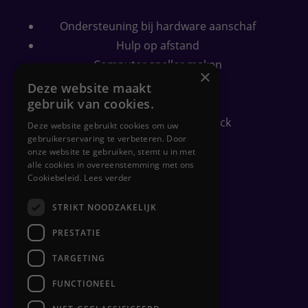
Ondersteuning bij hardware aanschaf
Hulp op afstand
Computer sneller maken
×
Wifi bereik verbeteren
Deze website maakt
Security check
gebruik van cookies.
Gratis PC-gezondheidscheck
Deze website gebruikt cookies om uw
gebruikerservaring te verbeteren. Door
onze website te gebruiken, stemt u in met
alle cookies in overeenstemming met ons
Zakelijk
Cookiebeleid.
Lees verder
Flexplekken inrichten
STRIKT NOODZAKELIJK
Netwerkbeheer
PRESTATIE
Backups
TARGETING
Clouddiensten
Hulp op afstand
FUNCTIONEEL
Hardware beheer