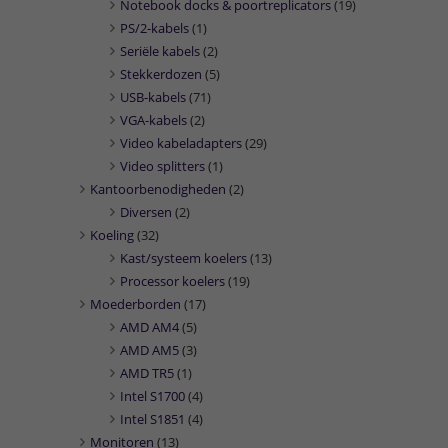
Notebook docks & poortreplicators
(19)
PS/2-kabels
(1)
Seriële kabels
(2)
Stekkerdozen
(5)
USB-kabels
(71)
VGA-kabels
(2)
Video kabeladapters
(29)
Video splitters
(1)
Kantoorbenodigheden
(2)
Diversen
(2)
Koeling
(32)
Kast/systeem koelers
(13)
Processor koelers
(19)
Moederborden
(17)
AMD AM4
(5)
AMD AM5
(3)
AMD TR5
(1)
Intel S1700
(4)
Intel S1851
(4)
Monitoren
(13)