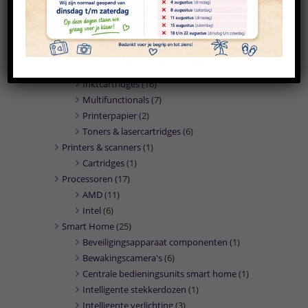
PC/workstation barebones
(2)
PC's/workstations
(27)
Presentatie middelen
(1)
Marketing
(1)
Printers
(31)
Inktcartridges
(16)
Multifunctionals
(7)
Printerpapier
(2)
Toners & lasercartridges
(6)
Printers & scanners
(1)
Cartridges
(1)
Processoren
(17)
AMD
(11)
Intel
(6)
Smart Home
(25)
Beveiligingsapparaat componenten
(1)
Bewakingscamera's
(6)
Centrale bedieningsunits smart home
(1)
Intelligente stekkerdozen
(1)
Intelligente verlichting
(3)