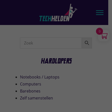
Door
TechHelden - Computers, Laptops, Tablets & telefoons
naar
Toggl
de
hoofd
inhoud
0
Webshop
Sidebar
Hardlopers
Notebooks / Laptops
Computers
Barebones
Zelf samenstellen