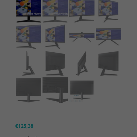
€
125,38