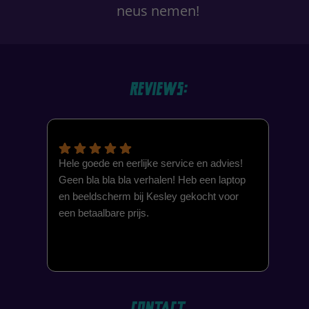
neus nemen!
Reviews:
Hele goede en eerlijke service en advies!
Vor
Geen bla bla bla verhalen! Heb een laptop
bev
en beeldscherm bij Kesley gekocht voor
acc
een betaalbare prijs.
Onl
Kes
bin
Fan
aan
Contact